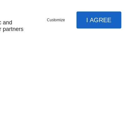
I AGREE
Customize
c and
r partners
Suivez nous