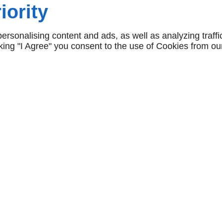
iority
lais ou des conditions
rsonalising content and ads, as well as analyzing traffi
tion ou de ravalement de
icking "I Agree" you consent to the use of Cookies from ou
votre maison ou bâtiment
gnes de détérioration
'ouverture
À propos