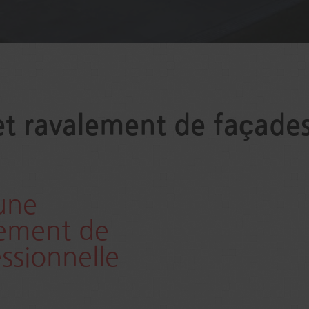
t ravalement de façades
une
lement de
ssionnelle