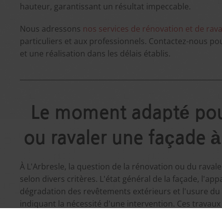
hauteur, garantissant un résultat impeccable.
Nous adressons
nos services de rénovation et de rav
particuliers et aux professionnels. Contactez-nous p
et une réalisation dans les délais établis.
Le moment adapté pou
ou ravaler une façade à
À L'Arbresle, la question de la rénovation ou du rava
selon divers critères. L'état général de la façade, l'appa
dégradation des revêtements extérieurs et l'usure du
indiquant la nécessité d'une intervention. Ces travau
l'intégrité de la structure, à améliorer l'efficacité éne