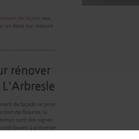
alement de façade
aux
our un devis sur mesure
r rénover
 L'Arbresle
lement de façade se pose
rition de fissures, la
 temps sont des signes
x contribuent à préserver
rgétique et à maintenir